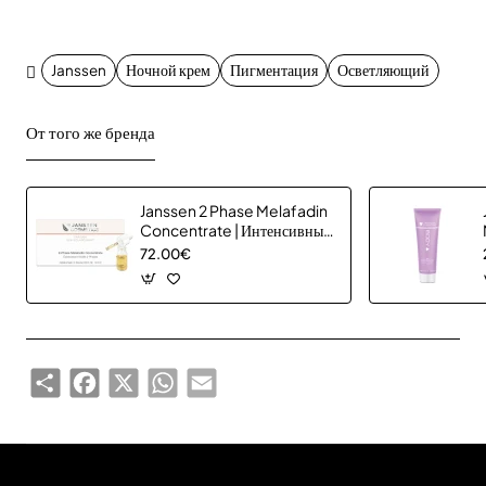
Janssen
Ночной крем
Пигментация
Осветляющий
От того же бренда
Janssen 2 Phase Melafadin
Concentrate | Интенсивный
концентрат для пигментации
72.00€
4 x 10 ml
Share
Facebook
X
WhatsApp
Email